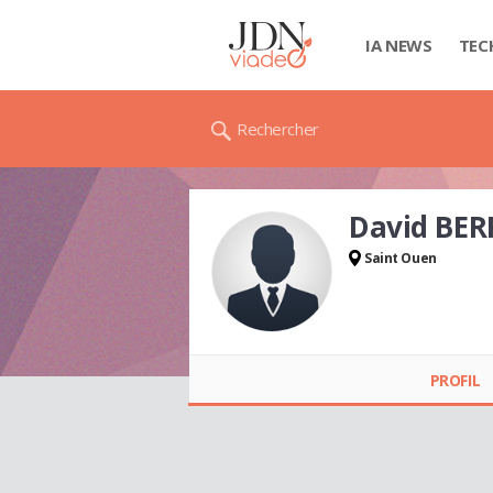
IA NEWS
TEC
Rechercher
David BER
Saint Ouen
David BERREBI
PROFIL