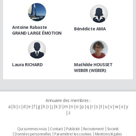
Antoine Rabaste
Bénédicte AMA
GRAND LARGE ÉMOTION
Laura RICHARD
Mathilde HOUSSET
WEBER (WEBER)
Annuaire des membres :
a
b
c
d
e
f
g
h
i
j
k
l
m
n
o
p
q
r
s
t
u
v
w
x
y
z
Qui sommes nous
Contact
Publicité
Recrutement
Societé
Données personnelles
Paramétrer les cookies
Mentions légales