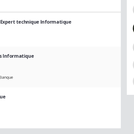
 Expert technique Informatique
s Informatique
A Banque
que