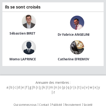
Ils se sont croisés
Sébastien BIRET
Dr Fabrice ANGELINI
Momo LAPRINCE
Catherine EFREMOV
Annuaire des membres :
a
b
c
d
e
f
g
h
i
j
k
l
m
n
o
p
q
r
s
t
u
v
w
x
y
z
Qui sommes nous
Contact
Publicité
Recrutement
Societé