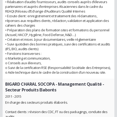
• Réalisation d’audits fournisseurs, audits conseils auprès d’éleveurs
partenaires et auprès d’entreprises Alsaciennes dans le cadre du
REAQI (Réseau d’Echange d’Auditeurs Qualité Internes
• Ecoute client : enregistrement et traitement des réclamations,
réponses aux requêtes clients, rédaction, validation et application des
cahiers des charges
• Préparation des plans de formation sites et formations du personnel
(Accueil, HACCP, Hygiène, Food Defense, N&D…)
• Création et mises à jour documentaires, veille réglementaire
• Suivi quotidien des bonnes pratiques, suivi des certifications et audits
(IFS, BIO, audits clients)
• Fonctions transverses :
o Marketing et communication,
o Conseils aux éleveurs,
o Suivi de la certification RSE (Responsabilité Sociétale des Entreprises),
o Aide technique dans le cadre de la construction d’un nouveau site.
BIGARD CHARAL SOCOPA
- Management Qualité -
Secteur Produits Elaborés
2011 - 2015
En charge des secteurs produits élaborés.
Contact clients : révision des CDC, FT ou des packagings, conduite des
audits.