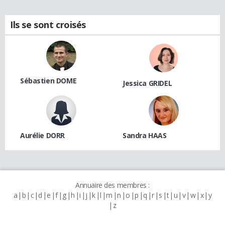
Ils se sont croisés
Sébastien DOME
Jessica GRIDEL
Aurélie DORR
Sandra HAAS
Annuaire des membres :
a
b
c
d
e
f
g
h
i
j
k
l
m
n
o
p
q
r
s
t
u
v
w
x
y
z