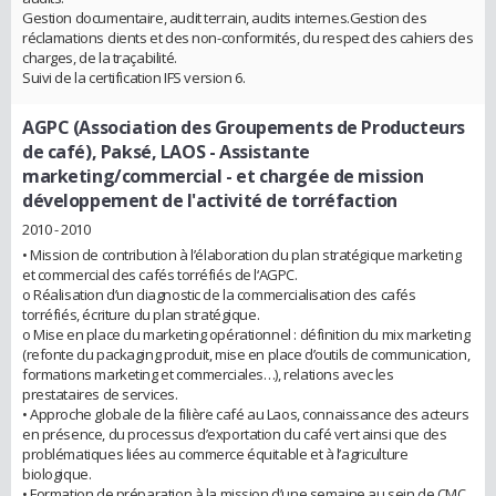
Gestion documentaire, audit terrain, audits internes.Gestion des
réclamations clients et des non-conformités, du respect des cahiers des
charges, de la traçabilité.
Suivi de la certification IFS version 6.
AGPC (Association des Groupements de Producteurs
de café), Paksé, LAOS
- Assistante
marketing/commercial - et chargée de mission
développement de l'activité de torréfaction
2010 - 2010
• Mission de contribution à l’élaboration du plan stratégique marketing
et commercial des cafés torréfiés de l‘AGPC.
o Réalisation d’un diagnostic de la commercialisation des cafés
torréfiés, écriture du plan stratégique.
o Mise en place du marketing opérationnel : définition du mix marketing
(refonte du packaging produit, mise en place d’outils de communication,
formations marketing et commerciales…), relations avec les
prestataires de services.
• Approche globale de la filière café au Laos, connaissance des acteurs
en présence, du processus d’exportation du café vert ainsi que des
problématiques liées au commerce équitable et à l’agriculture
biologique.
• Formation de préparation à la mission d’une semaine au sein de CMC