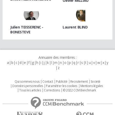
Olivier MILLIAU
Julien TEISSERENC -
Laurent BLIND
BONESTEVE
Annuaire des membres :
a
b
c
d
e
f
g
h
i
j
k
l
m
n
o
p
q
r
s
t
u
v
w
x
y
z
Qui sommes nous
Contact
Publicité
Recrutement
Societé
Données personnelles
Paramétrer les cookies
Mentions légales
Tous les articles
Corrections
© 2022 CCM Benchmark