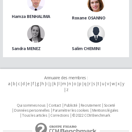
Hamza BENHALIMA
Roxane OSANNO
Sandra MENEZ
Salim CHEMINI
Annuaire des membres :
a
b
c
d
e
f
g
h
i
j
k
l
m
n
o
p
q
r
s
t
u
v
w
x
y
z
Qui sommes nous
Contact
Publicité
Recrutement
Societé
Données personnelles
Paramétrer les cookies
Mentions légales
Tous les articles
Corrections
© 2022 CCM Benchmark