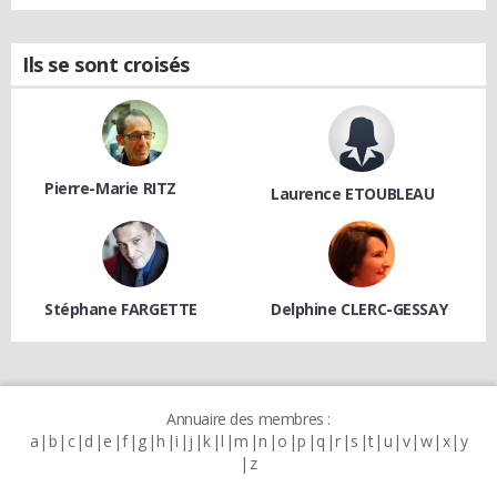
Ils se sont croisés
Pierre-Marie RITZ
Laurence ETOUBLEAU
Stéphane FARGETTE
Delphine CLERC-GESSAY
Annuaire des membres :
a
b
c
d
e
f
g
h
i
j
k
l
m
n
o
p
q
r
s
t
u
v
w
x
y
z