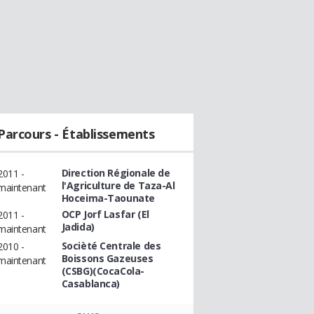
Parcours - Établissements
Direction Régionale de
2011 -
l'Agriculture de Taza-Al
maintenant
Hoceima-Taounate
OCP Jorf Lasfar (El
2011 -
Jadida)
maintenant
Socièté Centrale des
2010 -
Boissons Gazeuses
maintenant
(CSBG)(CocaCola-
Casablanca)