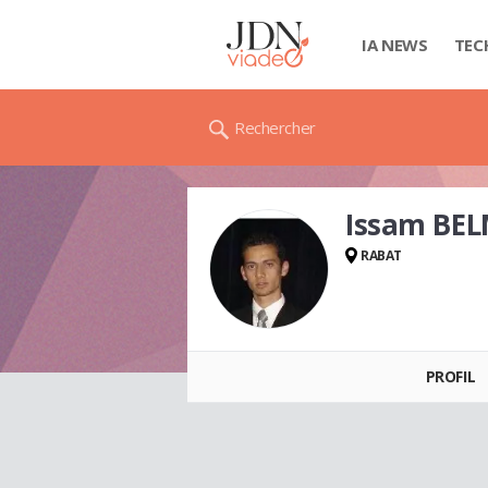
IA NEWS
TEC
Rechercher
Issam BE
RABAT
Issam BELMEJDOUB
PROFIL