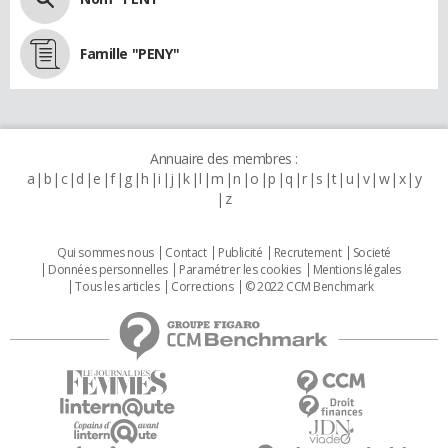
Famille "PENY"
Annuaire des membres :
a
b
c
d
e
f
g
h
i
j
k
l
m
n
o
p
q
r
s
t
u
v
w
x
y
z
Qui sommes nous
Contact
Publicité
Recrutement
Societé
Données personnelles
Paramétrer les cookies
Mentions légales
Tous les articles
Corrections
© 2022 CCM Benchmark