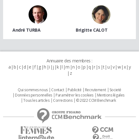
André TURBA
Brigitte CALOT
Annuaire des membres :
a
b
c
d
e
f
g
h
i
j
k
l
m
n
o
p
q
r
s
t
u
v
w
x
y
z
Qui sommes nous
Contact
Publicité
Recrutement
Societé
Données personnelles
Paramétrer les cookies
Mentions légales
Tous les articles
Corrections
© 2022 CCM Benchmark