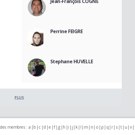
Jean-François COGNE
Perrine FEIGRE
Stephane HUVELLE
PLUS
 des membres :
a
b
c
d
e
f
g
h
i
j
k
l
m
n
o
p
q
r
s
t
u
v