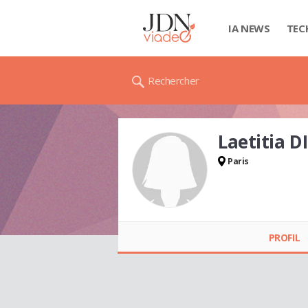
IA NEWS
TEC
Rechercher
Laetitia 
Paris
Laetitia DIEBOLD
PROFIL