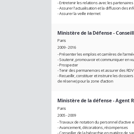
- Entretenir les relations avec les partenaires
- Assurer l'actualisation et la diffusion des i
- Assurer la veille internet
Ministère de la Défense
- Conseil
Paris
2009 - 2016
- Présenter les emplois et carrières de l’armée
- Soutenir, promouvoir et communiquer en vu
- Prospecter
- Tenir des permanences et assurer des RDV
- Recueillir, constituer et instruire les dossi
de réserve) pour la zone d’action
Ministère de la défense
- Agent 
Paris
2005 - 2009
- Travaux de notation du personnel d’active 
- Avancement, décorations, récompenses
- Conseiller de la hiérarchie en matière de sa