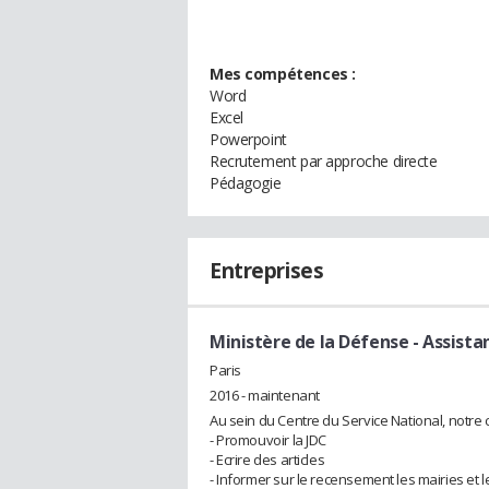
Mes compétences :
Word
Excel
Powerpoint
Recrutement par approche directe
Pédagogie
Entreprises
Ministère de la Défense
- Assista
Paris
2016 - maintenant
Au sein du Centre du Service National, notre c
- Promouvoir la JDC
- Ecrire des articles
- Informer sur le recensement les mairies et 