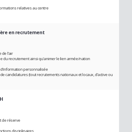
nformations relatives au centre
lère en recrutement
 de l’air
e du recrutement ainsi qu’animer le lien armée/nation
 d’information personnalisée
ers de candidatures (tout recrutements nationaux et locaux, d’active ou
RH
et de réserve
nctions disciplinaires