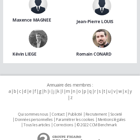
Maxence MAGNEE
Jean-Pierre LOUIS
Kévin LIEGE
Romain CONARD
Annuaire des membres :
a
b
c
d
e
f
g
h
i
j
k
l
m
n
o
p
q
r
s
t
u
v
w
x
y
z
Qui sommes nous
Contact
Publicité
Recrutement
Societé
Données personnelles
Paramétrer les cookies
Mentions légales
Tous les articles
Corrections
© 2022 CCM Benchmark