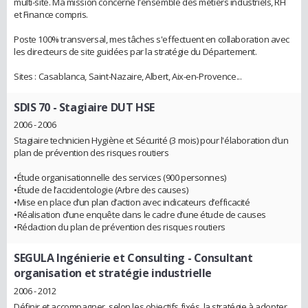
multi-site. Ma mission concerne l'ensemble des métiers industriels, RH
et Finance compris.
Poste 100% transversal, mes tâches s'effectuent en collaboration avec
les directeurs de site guidées par la stratégie du Département.
Sites : Casablanca, Saint-Nazaire, Albert, Aix-en-Provence...
SDIS 70
- Stagiaire DUT HSE
2006 - 2006
Stagiaire technicien Hygiène et Sécurité (3 mois) pour l'élaboration d’un
plan de prévention des risques routiers
•Étude organisationnelle des services (900 personnes)
•Étude de l’accidentologie (Arbre des causes)
•Mise en place d’un plan d’action avec indicateurs d’efficacité
•Réalisation d’une enquête dans le cadre d’une étude de causes
•Rédaction du plan de prévention des risques routiers
SEGULA Ingénierie et Consulting
- Consultant
organisation et stratégie industrielle
2006 - 2012
Définir et accompagner, selon les objectifs fixés, la stratégie à adopter