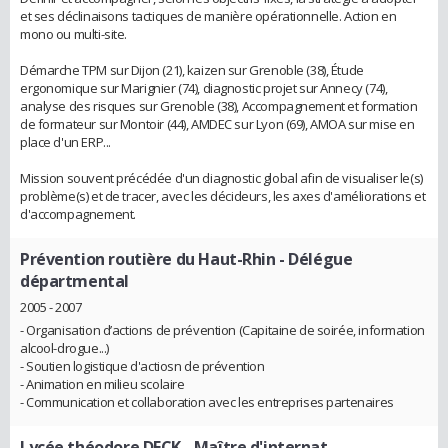
et ses déclinaisons tactiques de manière opérationnelle. Action en
mono ou multi-site.
Démarche TPM sur Dijon (21), kaizen sur Grenoble (38), Étude
ergonomique sur Marignier (74), diagnostic projet sur Annecy (74),
analyse des risques sur Grenoble (38), Accompagnement et formation
de formateur sur Montoir (44), AMDEC sur Lyon (69), AMOA sur mise en
place d'un ERP...
Mission souvent précédée d'un diagnostic global afin de visualiser le(s)
problème(s) et de tracer, avec les décideurs, les axes d'améliorations et
d'accompagnement.
Prévention routière du Haut-Rhin
- Délégue
départmental
2005 - 2007
- Organisation d’actions de prévention (Capitaine de soirée, information
alcool-drogue...)
- Soutien logistique d'actiosn de prévention
- Animation en milieu scolaire
- Communication et collaboration avec les entreprises partenaires
Lycée théodore DECK
- Maître d'internat