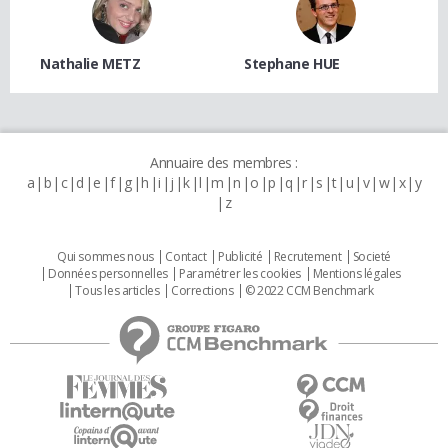
Nathalie METZ
Stephane HUE
Annuaire des membres :
a
b
c
d
e
f
g
h
i
j
k
l
m
n
o
p
q
r
s
t
u
v
w
x
y
z
Qui sommes nous
Contact
Publicité
Recrutement
Societé
Données personnelles
Paramétrer les cookies
Mentions légales
Tous les articles
Corrections
© 2022 CCM Benchmark