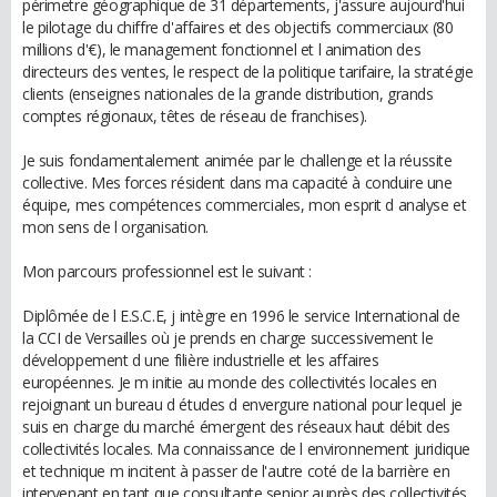
périmetre géographique de 31 départements, j'assure aujourd'hui
le pilotage du chiffre d'affaires et des objectifs commerciaux (80
millions d'€), le management fonctionnel et l animation des
directeurs des ventes, le respect de la politique tarifaire, la stratégie
clients (enseignes nationales de la grande distribution, grands
comptes régionaux, têtes de réseau de franchises).
Je suis fondamentalement animée par le challenge et la réussite
collective. Mes forces résident dans ma capacité à conduire une
équipe, mes compétences commerciales, mon esprit d analyse et
mon sens de l organisation.
Mon parcours professionnel est le suivant :
Diplômée de l E.S.C.E, j intègre en 1996 le service International de
la CCI de Versailles où je prends en charge successivement le
développement d une filière industrielle et les affaires
européennes. Je m initie au monde des collectivités locales en
rejoignant un bureau d études d envergure national pour lequel je
suis en charge du marché émergent des réseaux haut débit des
collectivités locales. Ma connaissance de l environnement juridique
et technique m incitent à passer de l'autre coté de la barrière en
intervenant en tant que consultante senior auprès des collectivités