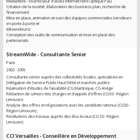
Mediafibre - Fournisseur d'accès Internet Fibre Optique Pau
Création de la société, élaboration des business plan, recherche de
financement
Mise en place, animation et suivi des équipes commerciales (vendeurs
en porte à porte et
élévendeurs)
Conception des outils de communication et mise en place des
partenariats
StreamWide
- Consultante Senior
Paris
2002 - 2005
Consultante senior auprès des collectivités locales, spécialisée en
Délégation de Service Public Haut Débit et marchés publics
Réalisation d'études de faisabilité (CG Martinique, CG Ariège
Rédaction de cahiers des charges et d'appels d'offres (CG50 - Région
Limousin)
Analyse des offres et négociations avec les candidats retenus (CG50 -
Région Limousin) ;
Restitutions des travaux auprès des élus locaux (CG 50 - Région
Limousin)
CCI Versailles
- Conseillère en Développement