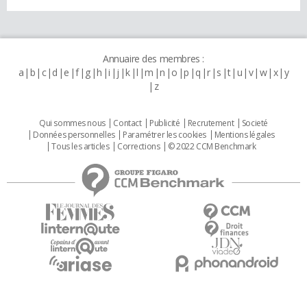
Annuaire des membres :
a
b
c
d
e
f
g
h
i
j
k
l
m
n
o
p
q
r
s
t
u
v
w
x
y
z
Qui sommes nous
Contact
Publicité
Recrutement
Societé
Données personnelles
Paramétrer les cookies
Mentions légales
Tous les articles
Corrections
© 2022 CCM Benchmark