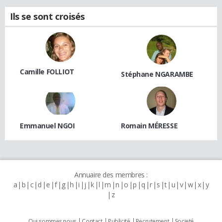
Ils se sont croisés
Camille FOLLIOT
Stéphane NGARAMBE
Emmanuel NGOI
Romain MÉRESSE
Annuaire des membres :
a
b
c
d
e
f
g
h
i
j
k
l
m
n
o
p
q
r
s
t
u
v
w
x
y
z
Qui sommes nous
Contact
Publicité
Recrutement
Societé