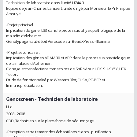
Technicien de laboratoire dans l'unité U744-3.
Equipe de Jean-Charles Lambert, unité dirigé par Monsieur le Pr Philippe
Amouyel.
-Projet principal :
Implication du gène IL33 dans le processus physiopathologique de la
maladie d’Alzheimer.
Génotypage haut-débit Veracode sur BeadXPress - Illumina
-Projet secondaire :
Implication des gènes ADAM 30 et APP dans le processus physiologique
de la maladie d’Alzheimer.
Clonage et transfections transitoires de ShRNA sur HEK, SH-SY5Y, HEK
Tet-on.
Etude de fonctionnalité par Western Blot, ELISA, RT-PCR et
Immunoprécipitation.
Genoscreen
- Technicien de laboratoire
Lille
2008 - 2008
CDD, Technicien sur la plate-forme de séquençage :
-Réception et traitement des échantillons clients : purification,