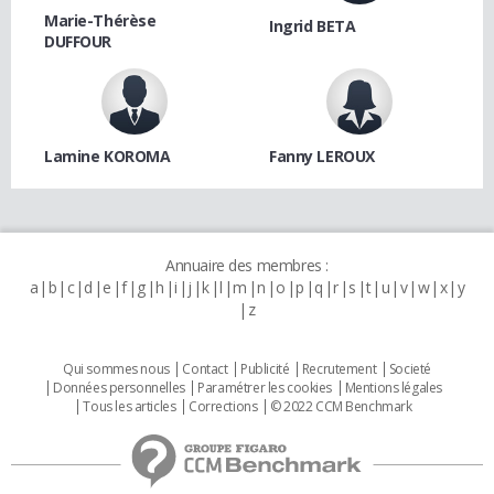
Marie-Thérèse
Ingrid BETA
DUFFOUR
Lamine KOROMA
Fanny LEROUX
Annuaire des membres :
a
b
c
d
e
f
g
h
i
j
k
l
m
n
o
p
q
r
s
t
u
v
w
x
y
z
Qui sommes nous
Contact
Publicité
Recrutement
Societé
Données personnelles
Paramétrer les cookies
Mentions légales
Tous les articles
Corrections
© 2022 CCM Benchmark