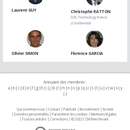
Laurent GUY
Christophe RATTON
DXC Technology France
(Courbevoie)
Olivier SIMON
Florence GARCIA
Annuaire des membres :
a
b
c
d
e
f
g
h
i
j
k
l
m
n
o
p
q
r
s
t
u
v
w
x
y
z
Qui sommes nous
Contact
Publicité
Recrutement
Societé
Données personnelles
Paramétrer les cookies
Mentions légales
Tous les articles
Corrections
© 2022 CCM Benchmark