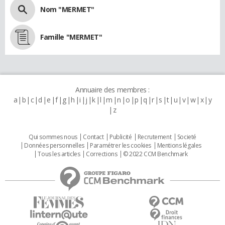
Nom "MERMET"
Famille "MERMET"
Annuaire des membres :
a
b
c
d
e
f
g
h
i
j
k
l
m
n
o
p
q
r
s
t
u
v
w
x
y
z
Qui sommes nous
Contact
Publicité
Recrutement
Societé
Données personnelles
Paramétrer les cookies
Mentions légales
Tous les articles
Corrections
© 2022 CCM Benchmark