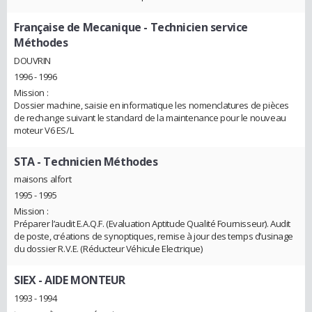
Française de Mecanique
- Technicien service
Méthodes
DOUVRIN
1996 - 1996
Mission :
Dossier machine, saisie en informatique les nomenclatures de pièces
de rechange suivant le standard de la maintenance pour le nouveau
moteur V6 ES/L
STA
- Technicien Méthodes
maisons alfort
1995 - 1995
Mission :
Préparer l’audit E.A.Q.F. (Evaluation Aptitude Qualité Fournisseur). Audit
de poste, créations de synoptiques, remise à jour des temps d’usinage
du dossier R.V.E. (Réducteur Véhicule Electrique)
SIEX
- AIDE MONTEUR
1993 - 1994