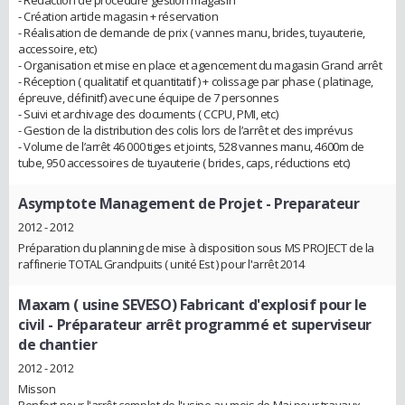
- Rédaction de procédure gestion magasin
- Création article magasin + réservation
- Réalisation de demande de prix ( vannes manu, brides, tuyauterie,
accessoire, etc)
- Organisation et mise en place et agencement du magasin Grand arrêt
- Réception ( qualitatif et quantitatif ) + colissage par phase ( platinage,
épreuve, définitf) avec une équipe de 7 personnes
- Suivi et archivage des documents ( CCPU, PMI, etc)
- Gestion de la distribution des colis lors de l’arrêt et des imprévus
- Volume de l’arrêt 46 000 tiges et joints, 528 vannes manu, 4600m de
tube, 950 accessoires de tuyauterie ( brides, caps, réductions etc)
Asymptote Management de Projet
- Preparateur
2012 - 2012
Préparation du planning de mise à disposition sous MS PROJECT de la
raffinerie TOTAL Grandpuits ( unité Est ) pour l'arrêt 2014
Maxam ( usine SEVESO) Fabricant d'explosif pour le
civil
- Préparateur arrêt programmé et superviseur
de chantier
2012 - 2012
Misson
Renfort pour l'arrêt complet de l'usine au mois de Mai pour travaux