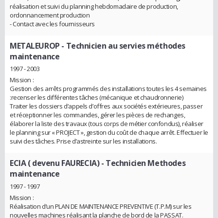
réalisation et suivi du planning hebdomadaire de production,
ordonnancement production
- Contact avec les fournisseurs
METALEUROP
- Technicien au servies méthodes
maintenance
1997 - 2003
Mission :
Gestion des arrêts programmés des installations toutes les 4 semaines
:recenser les différentes tâches (mécanique et chaudronnerie)
Traiter les dossiers d’appels d’offres aux sociétés extérieures, passer
et réceptionner les commandes, gérer les pièces de rechanges,
élaborer la liste des travaux (tous corps de métier confondus), réaliser
le planning sur « PROJECT », gestion du coût de chaque arrêt. Effectuer le
suivi des tâches. Prise d’astreinte sur les installations.
ECIA ( devenu FAURECIA)
- Technicien Methodes
maintenance
1997 - 1997
Mission :
Réalisation d’un PLAN DE MAINTENANCE PREVENTIVE (T.P.M) sur les
nouvelles machines réalisant la planche de bord de la PASSAT.