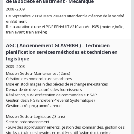
de la société en Bâtiment
- Mécanique
2008 - 2009
De Septembre 2008 à Mars 2009 en attendant le création de la société
en Bâtiment
Resatauration d'une ALPINE RENAULT A310 année 1985 ( moteur,boîte,
train avant, train arriére)
AGC ( Anciennement GLAVERBEL)
- Technicien
planification services méthodes et technicien en
logistique
2003 - 2008
Mission Secteur Maintenance : ( 2ans)
Création des nomenclatures machines
Mise en stock magasin des pièces de rechange inexistantes
Demande de devis auprès des fournisseurs
Réalisation, suivi et réception de commandes sur SAP
Gestion des E.P.S.(Entretien Préventif Systématique)
Gestion arrêt programmé annuel
Mission Secteur Logistique :( 3 ans)
Service ordonnancement
- Suivi des approvisionnements, gestion des commandes, gestion des
stocks,calcule des besoins en matières, diffusion du planning,