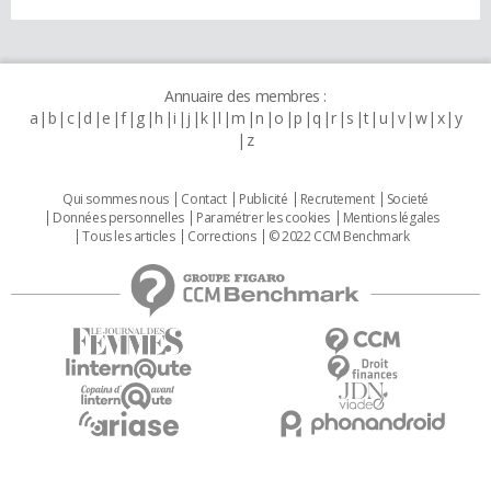
Annuaire des membres :
a
b
c
d
e
f
g
h
i
j
k
l
m
n
o
p
q
r
s
t
u
v
w
x
y
z
Qui sommes nous
Contact
Publicité
Recrutement
Societé
Données personnelles
Paramétrer les cookies
Mentions légales
Tous les articles
Corrections
© 2022 CCM Benchmark