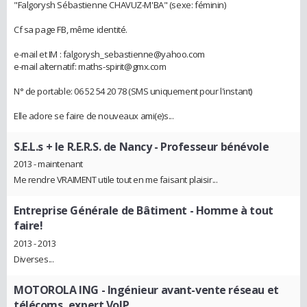
"Falgorysh Sébastienne CHAVUZ-M'BA" (sexe: féminin)
Cf sa page FB, même identité.
e-mail et IM : falgorysh_sebastienne@yahoo.com
e-mail alternatif: maths-spirit@gmx.com
N° de portable: 06 52 54 20 78 (SMS uniquement pour l'instant)
Elle adore se faire de nouveaux ami(e)s...
S.E.L.s + le R.E.R.S. de Nancy
- Professeur bénévole
2013 - maintenant
Me rendre VRAIMENT utile tout en me faisant plaisir...
Entreprise Générale de Bâtiment
- Homme à tout
faire!
2013 - 2013
Diverses...
MOTOROLA ING
- Ingénieur avant-vente réseau et
télécoms, expert VoIP