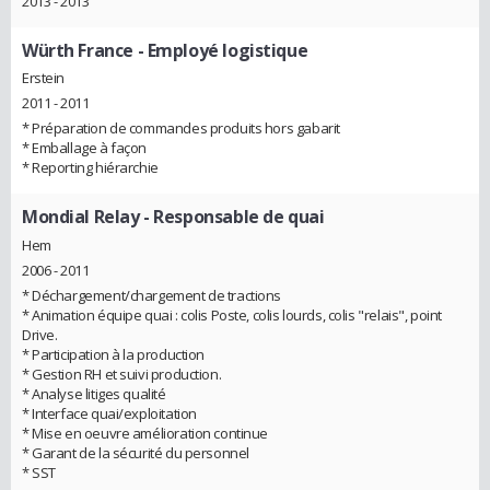
2013 - 2013
Würth France
- Employé logistique
Erstein
2011 - 2011
* Préparation de commandes produits hors gabarit
* Emballage à façon
* Reporting hiérarchie
Mondial Relay
- Responsable de quai
Hem
2006 - 2011
* Déchargement/chargement de tractions
* Animation équipe quai : colis Poste, colis lourds, colis "relais", point
Drive.
* Participation à la production
* Gestion RH et suivi production.
* Analyse litiges qualité
* Interface quai/exploitation
* Mise en oeuvre amélioration continue
* Garant de la sécurité du personnel
* SST