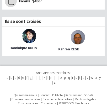
Famille "JAEG"
Ils se sont croisés
Dominique KUHN
Kehren REGIS
Annuaire des membres :
a
b
c
d
e
f
g
h
i
j
k
l
m
n
o
p
q
r
s
t
u
v
w
x
y
z
Qui sommes nous
Contact
Publicité
Recrutement
Societé
Données personnelles
Paramétrer les cookies
Mentions légales
Tous les articles
Corrections
© 2022 CCM Benchmark