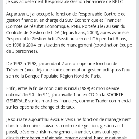
Je suis actuellement Responsable Gestion Financière de BPLC.
Auparavant, j'ai occupé la fonction de Responsable Controle de
gestion financier, en charge du Suivi Economique et Financier
(Compte de résultat Economique, PNB, Portefeuille) au sein du
Controle de Gestion de LDA (depuis 6 ans, 2004), après avoir été
Responsable Gestion Actif-Passif au sein de LDA pendant 6 ans,
de 1998 à 2004, en situation de management (coordination équipe
de 3 personnes).
De 1992 à 1998, j'ai pendant 7 ans occupé une fonction de
Trésorier (avec déja une forte connotation gestion actif-passif) au
sein de la Banque Populaire Région Nord de Paris.
Enfin, entre la fin de mon cursus initial (1989) et mon service
national (fin 90 - fin 91), j'ai travaillé 1 an en CDD à la SOCIETE
GENERALE sur les marchés financiers, comme Trader commercial
sur les options de change et de taux.
Je souhaite aujourd'hui évoluer vers une fonction de management
dans les domaines suivants : controle de gestion, gestion actif-
passif, trésorerie, risk management financier, dans tout type
d'institution: banque régionale, organe central, banque nationale