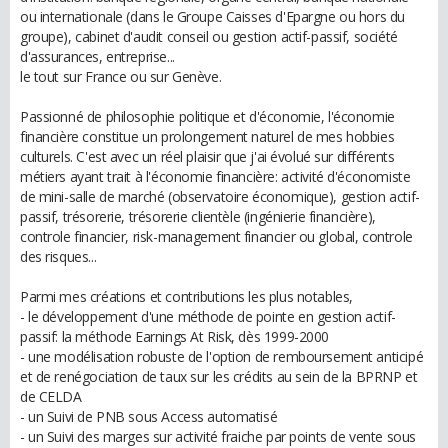
ou internationale (dans le Groupe Caisses d'Epargne ou hors du
groupe), cabinet d'audit conseil ou gestion actif-passif, société
d'assurances, entreprise...
le tout sur France ou sur Genève.
Passionné de philosophie politique et d'économie, l'économie
financière constitue un prolongement naturel de mes hobbies
culturels. C'est avec un réel plaisir que j'ai évolué sur différents
métiers ayant trait à l'économie financière: activité d'économiste
de mini-salle de marché (observatoire économique), gestion actif-
passif, trésorerie, trésorerie clientèle (ingénierie financière),
controle financier, risk-management financier ou global, controle
des risques...
Parmi mes créations et contributions les plus notables,
- le développement d'une méthode de pointe en gestion actif-
passif: la méthode Earnings At Risk, dès 1999-2000
- une modélisation robuste de l'option de remboursement anticipé
et de renégociation de taux sur les crédits au sein de la BPRNP et
de CELDA
- un Suivi de PNB sous Access automatisé
- un Suivi des marges sur activité fraiche par points de vente sous