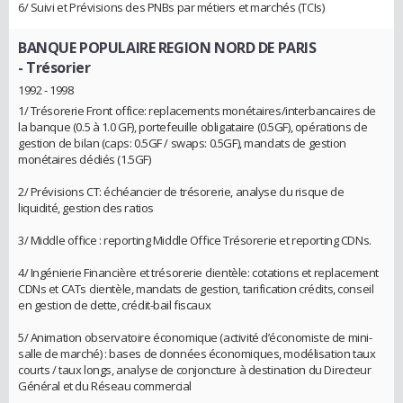
6/ Suivi et Prévisions des PNBs par métiers et marchés (TCIs)
BANQUE POPULAIRE REGION NORD DE PARIS
- Trésorier
1992 - 1998
1/ Trésorerie Front office: replacements monétaires/interbancaires de
la banque (0.5 à 1.0 GF), portefeuille obligataire (0.5GF), opérations de
gestion de bilan (caps: 0.5GF / swaps: 0.5GF), mandats de gestion
monétaires dédiés (1.5GF)
2/ Prévisions CT: échéancier de trésorerie, analyse du risque de
liquidité, gestion des ratios
3/ Middle office : reporting Middle Office Trésorerie et reporting CDNs.
4/ Ingénierie Financière et trésorerie clientèle: cotations et replacement
CDNs et CATs clientèle, mandats de gestion, tarification crédits, conseil
en gestion de dette, crédit-bail fiscaux
5/ Animation observatoire économique (activité d’économiste de mini-
salle de marché) : bases de données économiques, modélisation taux
courts / taux longs, analyse de conjoncture à destination du Directeur
Général et du Réseau commercial