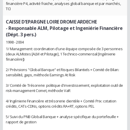
financière P4, activité fraiche, analyses global banque et par marchés,
TCI
CAISSE D'EPARGNE LOIRE DROME ARDECHE
- Responsable ALM, Pilotage et Ingeniérie Financière
(Dépt. 3 pers.)
1998 - 2004
1/ Management: coordination d'une équipe composée de 3 personnes
(deux ALMistes [ALM et Pilotage], 1 Technico-commercial [Ingénierie
financière])
2/ Prévisions "Global Banque" et Risques Bilantiels + Comité de Bilan:
sensibilité, gaps, méthode Earnings At Risk
3/ Comité de Trésorerie: politique d'investissement, exploitation outil de
risk-management Comet, méthode VaR
4/ Ingénierie Financière et trésorerie clientèle + Comité Prix: cotation
crédits, CATs-CDNs, options crédits RA+RT, options PEL
5/ Suivi du PNB Global Banque + analyse spécifique du portefeuille +
rapport de gestion