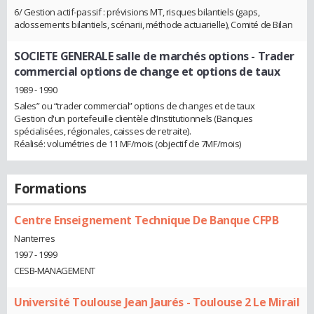
6/ Gestion actif-passif : prévisions MT, risques bilantiels (gaps,
adossements bilantiels, scénarii, méthode actuarielle), Comité de Bilan
SOCIETE GENERALE salle de marchés options
- Trader
commercial options de change et options de taux
1989 - 1990
Sales” ou “trader commercial” options de changes et de taux
Gestion d'un portefeuille clientèle d’Institutionnels (Banques
spécialisées, régionales, caisses de retraite).
Réalisé: volumétries de 11 MF/mois (objectif de 7MF/mois)
Formations
Centre Enseignement Technique De Banque CFPB
Nanterres
1997 - 1999
CESB-MANAGEMENT
Université Toulouse Jean Jaurés - Toulouse 2 Le Mirail