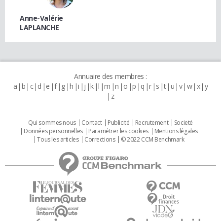
Anne-Valérie
LAPLANCHE
Annuaire des membres :
a
b
c
d
e
f
g
h
i
j
k
l
m
n
o
p
q
r
s
t
u
v
w
x
y
z
Qui sommes nous
Contact
Publicité
Recrutement
Societé
Données personnelles
Paramétrer les cookies
Mentions légales
Tous les articles
Corrections
© 2022 CCM Benchmark