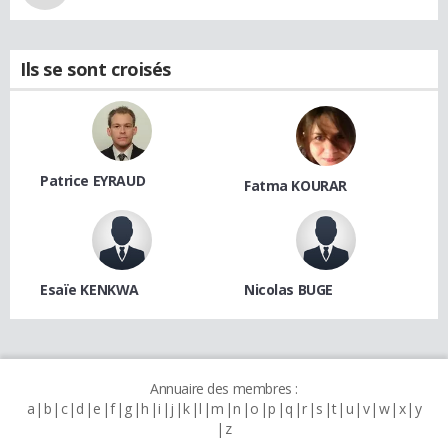
Ils se sont croisés
Patrice EYRAUD
Fatma KOURAR
Esaïe KENKWA
Nicolas BUGE
Annuaire des membres :
a
b
c
d
e
f
g
h
i
j
k
l
m
n
o
p
q
r
s
t
u
v
w
x
y
z