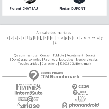
Florent CHATEAU
Florian DUPONT
Annuaire des membres :
a
b
c
d
e
f
g
h
i
j
k
l
m
n
o
p
q
r
s
t
u
v
w
x
y
z
Qui sommes nous
Contact
Publicité
Recrutement
Societé
Données personnelles
Paramétrer les cookies
Mentions légales
Tous les articles
Corrections
© 2022 CCM Benchmark