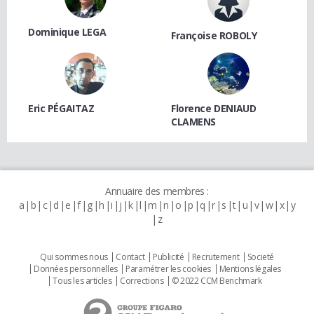
Dominique LEGA
Françoise ROBOLY
Eric PÉGAITAZ
Florence DENIAUD
CLAMENS
Annuaire des membres :
a
b
c
d
e
f
g
h
i
j
k
l
m
n
o
p
q
r
s
t
u
v
w
x
y
z
Qui sommes nous
Contact
Publicité
Recrutement
Societé
Données personnelles
Paramétrer les cookies
Mentions légales
Tous les articles
Corrections
© 2022 CCM Benchmark