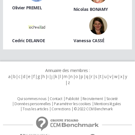
Olivier PREMEL
Nicolas BONAMY
Cedric DELANOE
Vanessa CASSÉ
Annuaire des membres :
a
b
c
d
e
f
g
h
i
j
k
l
m
n
o
p
q
r
s
t
u
v
w
x
y
z
Qui sommes nous
Contact
Publicité
Recrutement
Societé
Données personnelles
Paramétrer les cookies
Mentions légales
Tous les articles
Corrections
© 2022 CCM Benchmark