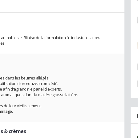
inables et Blinis) : de la formulation à l'industrialisation.
tes
es dans les beurres allégés.
l'utilisation d'un nouveau procédé.
e afin d'agrandir le panel d'experts.
aromatiques dans la matière grasse laitière.
s de leur vieillissement.
aminage.
es & crèmes