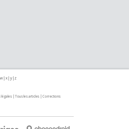
w
x
y
z
 légales
Tous les articles
Corrections