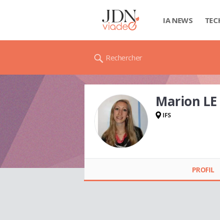
IA NEWS
TEC
Rechercher
Marion L
IFS
Marion LE MAHO
PROFIL