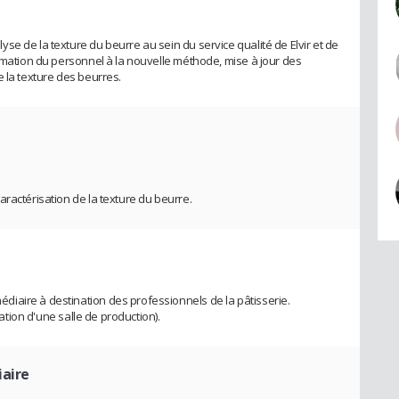
e de la texture du beurre au sein du service qualité de Elvir et de
ormation du personnel à la nouvelle méthode, mise à jour des
 la texture des beurres.
ractérisation de la texture du beurre.
iaire à destination des professionnels de la pâtisserie.
lation d'une salle de production).
iaire