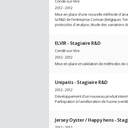
Condé-sur-Vire
2012 - 2012
Mise en place d'une nouvelle méthode d'analys
la R&D de l'entreprise Corman (Belgique) : f
protocoles d'analyse, étude des variations de
ELVIR
- Stagiaire R&D
Condé-sur-Vire
2012 - 2012
Mise en place et validation de méthodes de ca
Unipatis
- Stagiaire R&D
2012 - 2012
Développement d'un nouveau produit interméd
Participation à l'amélioration de l'usine (venti
Jersey Oyster / Happy hens
- Stag
2011 - 2011