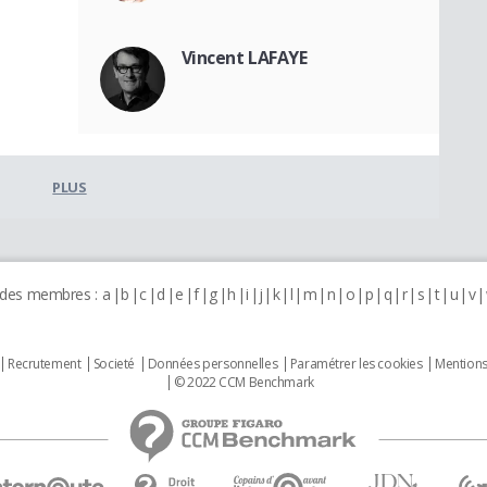
Vincent LAFAYE
PLUS
 des membres :
a
b
c
d
e
f
g
h
i
j
k
l
m
n
o
p
q
r
s
t
u
v
Recrutement
Societé
Données personnelles
Paramétrer les cookies
Mentions
© 2022 CCM Benchmark