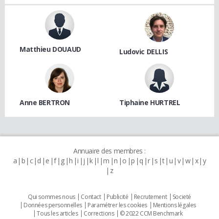
Matthieu DOUAUD
Ludovic DELLIS
Anne BERTRON
Tiphaine HURTREL
Annuaire des membres :
a
b
c
d
e
f
g
h
i
j
k
l
m
n
o
p
q
r
s
t
u
v
w
x
y
z
Qui sommes nous
Contact
Publicité
Recrutement
Societé
Données personnelles
Paramétrer les cookies
Mentions légales
Tous les articles
Corrections
© 2022 CCM Benchmark