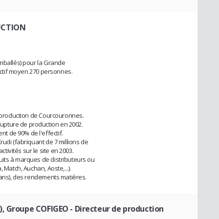
UCTION
emballés) pour la Grande
fectif moyen 270 personnes.
de production de Courcouronnes.
pture de production en 2002.
 de 90% de l'effectif.
rudi (fabriquant de 7 millions de
ivités sur le site en 2003.
uits à marques de distributeurs ou
 Match, Auchan, Aoste,...).
2 ans), des rendements matières.
), Groupe COFIGEO
- Directeur de production