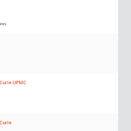
ires
e Curie UPMC
 Curie