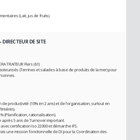
entaires (Lait, jus de fruits).
- DIRECTEUR DE SITE
A TRAITEUR Flers (61)
 pasteurisés (Terrines et salades à base de produits de la mer) pour
ersonnes.
 de productivité (10% en 2 ans) et de l'organisation, surtout en
'Intérim).
(Planification, rationalisation).
ure après 5 ans de Turnover important.
ec certification Iso 22000 et démarche IFS.
vais une mission fonctionnelle de DI pour la Coordination des