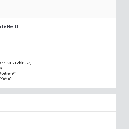
lité RetD
PPEMENT Ablis (78)
)
cêtre (94)
OPPEMENT