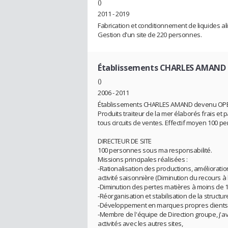
()
2011 - 2019
Fabrication et conditionnement de liquides alim
Gestion d'un site de 220 personnes.
Établissements CHARLES AMAND
()
2006 - 2011
Établissements CHARLES AMAND devenu OPER
Produits traiteur de la mer élaborés frais et
tous circuits de ventes. Effectif moyen 100 p
DIRECTEUR DE SITE
100 personnes sous ma responsabilité.
Missions principales réalisées :
-Rationalisation des productions, amélioration
activité saisonnière (Diminution du recours à l
-Diminution des pertes matières à moins de 1% 
-Réorganisation et stabilisation de la struct
-Développement en marques propres clients av
-Membre de l'équipe de Direction groupe, j'a
activités avec les autres sites,