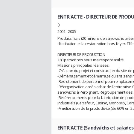
ENTR'ACTE
- DIRECTEUR DE PROD
()
2001 - 2005
Produits frais (20 millions de sandwichs pré
distribution et la restauration hors foyer. Ef
DIRECTEUR DE PRODUCTION
180 personnes sous ma responsabilité.
Missions principales réalisées :
-Création du projet et construction du site 
-Déménagement et démarrage du site sans ru
-Recrutement de personnel pour remplacement
-Réorganisation après achat de l'entreprise C
sandwichs à Perpignan). Regroupement des act
-Référencements pour la fabrication de prod
industriels (Carrefour, Casino, Monoprix, Cora,
-Amélioration de la productivité (de 60% en 
ENTR'ACTE (Sandwichs et salades