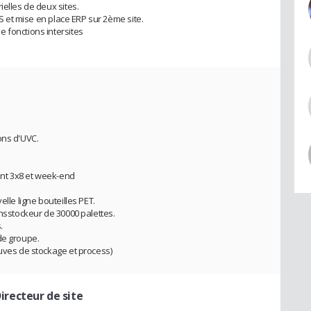
ielles de deux sites.
FS et mise en place ERP sur 2ème site.
 fonctions intersites
ions d'UVC.
nt 3x8 et week-end
elle ligne bouteilles PET.
ansstockeur de 30000 palettes.
.
de groupe.
Cuves de stockage et process)
Directeur de site