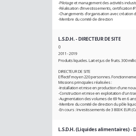
-Pilotage et management des activités industr
-Réalisation d’investissements, certification I
-Changements d’organisation avec création de
-Membre du comité de direction
L.S.D.H.
- DIRECTEUR DE SITE
()
2011 - 2019
Produits liquides. Lait et jus de fruits. 300 mill
DIRECTEUR DE SITE
Effectif moyen 220 personnes. Fonctionneme
Missions principales réalisées :
-Installation et mise en production d'une nouv
-Construction et mise en exploitation d'un tr
-Augmentation des volumes de 69 % en 6 ans
-Membre du comité de direction du pôle liqui
-En cours : Investissements de 3 800 K EUR (
L.S.D.H. (Liquides alimentaires)
- 