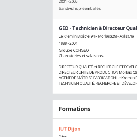
2001 - 2005
Sandwichs préemballés
GEO
- Technicien à Directeur Qua
Le Kremlin Bicêtre(94) - Morlaix(29) - Ablis(78)
1989 - 2001
Groupe COFIGEO.
Charcuteries et salaisons.
DIRECTEUR QUALITÉ et RECHERCHE ET DEVELO
DIRECTEUR UNITE DE PRODUCTION Morlaix (29
AGENT DE MAÎTRISE FABRICATION Le Kremlin Bi
TECHNICIEN QUALITÉ, RECHERCHE ET DÉVEL
Formations
IUT Dijon
Dijon