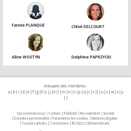
Fannie PLANQUE
Chloé DELCOURT
Aline WOSTYN
Delphine PAPRZYCKI
Annuaire des membres :
a
b
c
d
e
f
g
h
i
j
k
l
m
n
o
p
q
r
s
t
u
v
w
x
y
z
Qui sommes nous
Contact
Publicité
Recrutement
Societé
Données personnelles
Paramétrer les cookies
Mentions légales
Tous les articles
Corrections
© 2022 CCM Benchmark