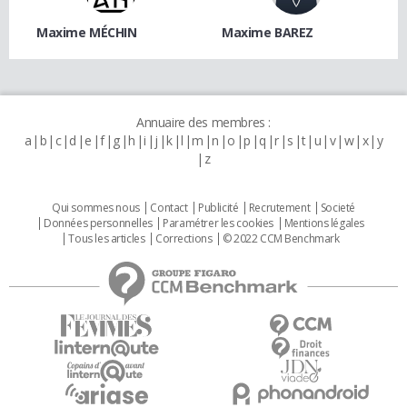
Maxime MÉCHIN
Maxime BAREZ
Annuaire des membres :
a
b
c
d
e
f
g
h
i
j
k
l
m
n
o
p
q
r
s
t
u
v
w
x
y
z
Qui sommes nous
Contact
Publicité
Recrutement
Societé
Données personnelles
Paramétrer les cookies
Mentions légales
Tous les articles
Corrections
© 2022 CCM Benchmark