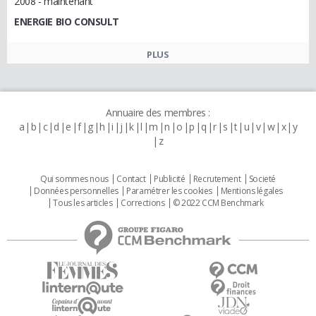
2008 - maintenant
ENERGIE BIO CONSULT
PLUS
Annuaire des membres :
a
b
c
d
e
f
g
h
i
j
k
l
m
n
o
p
q
r
s
t
u
v
w
x
y
z
Qui sommes nous
Contact
Publicité
Recrutement
Societé
Données personnelles
Paramétrer les cookies
Mentions légales
Tous les articles
Corrections
© 2022 CCM Benchmark