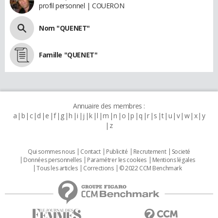
profil personnel | COUERON
Nom "QUENET"
Famille "QUENET"
Annuaire des membres :
a
b
c
d
e
f
g
h
i
j
k
l
m
n
o
p
q
r
s
t
u
v
w
x
y
z
Qui sommes nous
Contact
Publicité
Recrutement
Societé
Données personnelles
Paramétrer les cookies
Mentions légales
Tous les articles
Corrections
© 2022 CCM Benchmark